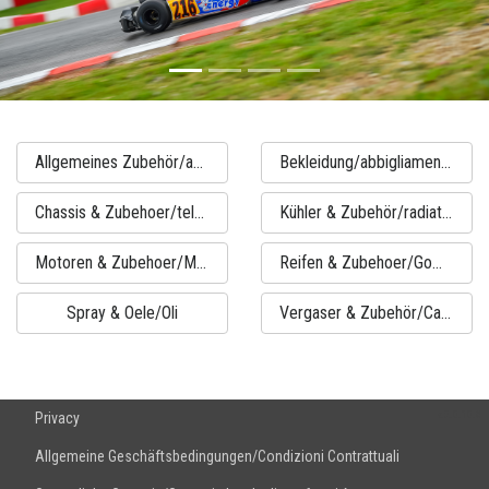
Allgemeines Zubehör/accessori generici
Bekleidung/abbigliamento
Chassis & Zubehoer/telaio & accessori
Kühler & Zubehör/radiatori & accessori
Motoren & Zubehoer/Motori & accessori
Reifen & Zubehoer/Gomme & accessori
Spray & Oele/Oli
Vergaser & Zubehör/Carburatore & accessori
v.2.0.10.8
Privacy
Allgemeine Geschäftsbedingungen/Condizioni Contrattuali