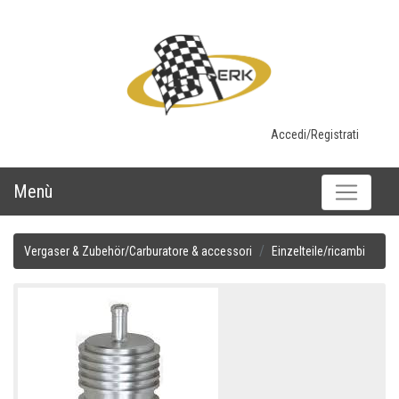
Accedi/Registrati
Menù
Vergaser & Zubehör/Carburatore & accessori
Einzelteile/ricambi