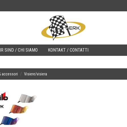
R SIND / CHI SIAMO
KONTAKT / CONTATTI
& accessori
Visiere/visiera