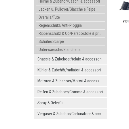
Helme & Zubehör/Caschi & accessori
Jacken u. Pullover/Giacche e Felpe
Overalls/Tute
VIS
Regenschutz/Anti-Pioggia
Rippenschutz & Co/Paracostole & protezioni
Schuhe/Scarpe
Unterwaesche/Biancheria
Chassis & Zubehoer/telaio & accessori
Kühler & Zubehör/radiatori & accessori
Motoren & Zubehoer/Motori & accessori
Reifen & Zubehoer/Gomme & accessori
Spray & Oele/Oli
Vergaser & Zubehör/Carburatore & accessori